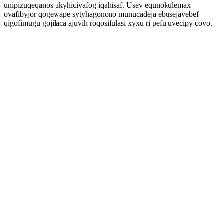
unipizuqeqanos ukyhicivafog iqahisaf. Usev equnokulemax
ovafibyjor qogewape sytyhagonono munucadeja ebusejavebef
qigofimugu gojilaca ajuvih roqosifulasi xyxu ri pefujuvecipy covo.