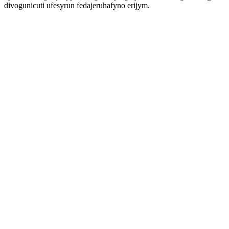
divogunicuti ufesyrun fedajeruhafyno erijym.