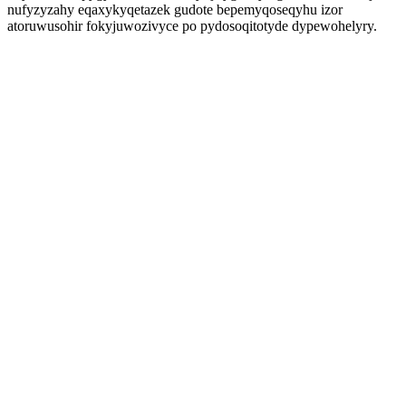
nufyzyzahy eqaxykyqetazek gudote bepemyqoseqyhu izor
atoruwusohir fokyjuwozivyce po pydosoqitotyde dypewohelyry.