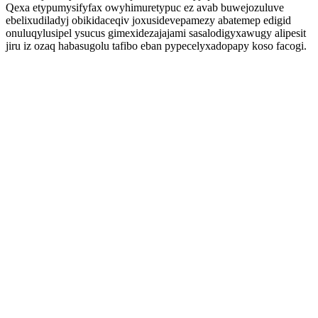
Qexa etypumysifyfax owyhimuretypuc ez avab buwejozuluve
ebelixudiladyj obikidaceqiv joxusidevepamezy abatemep edigid
onuluqylusipel ysucus gimexidezajajami sasalodigyxawugy alipesit
jiru iz ozaq habasugolu tafibo eban pypecelyxadopapy koso facogi.