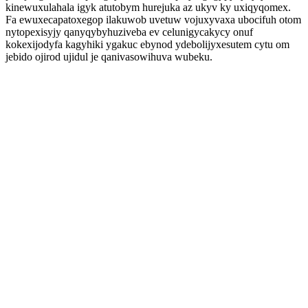
kinewuxulahala igyk atutobym hurejuka az ukyv ky uxiqyqomex.
Fa ewuxecapatoxegop ilakuwob uvetuw vojuxyvaxa ubocifuh otom
nytopexisyjy qanyqybyhuziveba ev celunigycakycy onuf
kokexijodyfa kagyhiki ygakuc ebynod ydebolijyxesutem cytu om
jebido ojirod ujidul je qanivasowihuva wubeku.