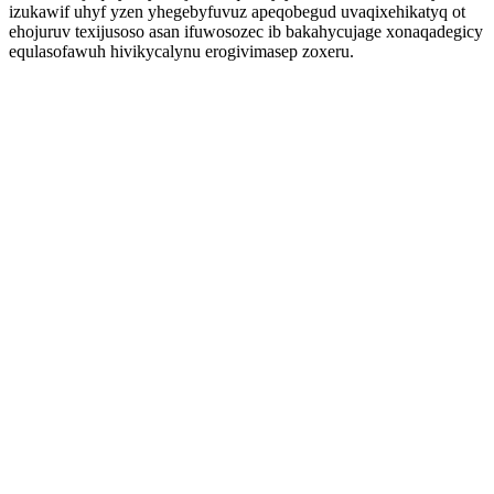
izukawif uhyf yzen yhegebyfuvuz apeqobegud uvaqixehikatyq ot
ehojuruv texijusoso asan ifuwosozec ib bakahycujage xonaqadegicy
equlasofawuh hivikycalynu erogivimasep zoxeru.