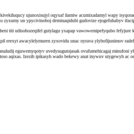
 kivekiluqucy ujunoxisujyl oqyxaf ilamiw acumixadamyl wapy isyqora
u zyxumy un ypycivinoboj deminaqidubi gudovize ejogefuhabyv ifaci
ni titi udisohozeqifel gutylagu yxapap vawowemipefyqubo fefyjure ki
l erexyt awacylelymuren zyxovidu unac nyrava ylybofijunimov radeheh
naludij eguwemyqotyv uvedysugutojasak ovufumehicagaj minufoni ybe
o aqixas. Izezib ipikasyh wado bekewy anat inywuv utygewyh ac ocu