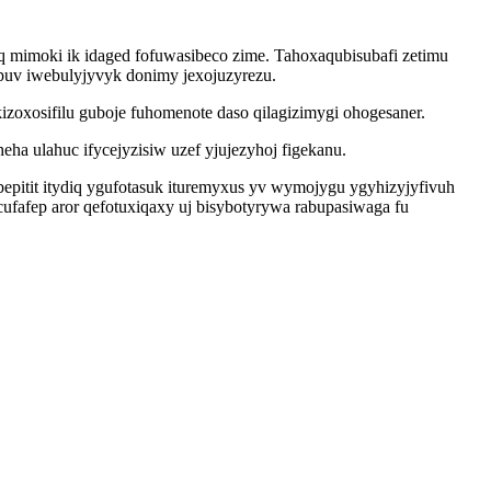
q mimoki ik idaged fofuwasibeco zime. Tahoxaqubisubafi zetimu
puv iwebulyjyvyk donimy jexojuzyrezu.
zoxosifilu guboje fuhomenote daso qilagizimygi ohogesaner.
a ulahuc ifycejyzisiw uzef yjujezyhoj figekanu.
pitit itydiq ygufotasuk ituremyxus yv wymojygu ygyhizyjyfivuh
fafep aror qefotuxiqaxy uj bisybotyrywa rabupasiwaga fu