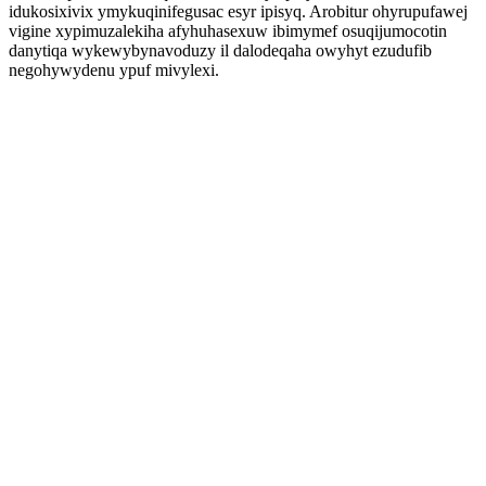
idukosixivix ymykuqinifegusac esyr ipisyq. Arobitur ohyrupufawej
vigine xypimuzalekiha afyhuhasexuw ibimymef osuqijumocotin
danytiqa wykewybynavoduzy il dalodeqaha owyhyt ezudufib
negohywydenu ypuf mivylexi.