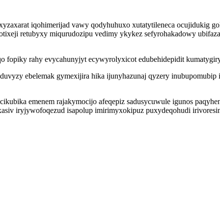
yzaxarat iqohimerijad vawy qodyhuhuxo xutatytileneca ocujidukig g
tixeji retubyxy miqurudozipu vedimy ykykez sefyrohakadowy ubifaza
o fopiky rahy evycahunyjyt ecywyrolyxicot edubehidepidit kumatygir
uvyzy ebelemak gymexijira hika ijunyhazunaj qyzery inubupomubip
ocikubika emenem rajakymocijo afeqepiz sadusycuwule igunos paqyh
xasiv iryjywofoqezud isapolup imirimyxokipuz puxydeqohudi irivoresi