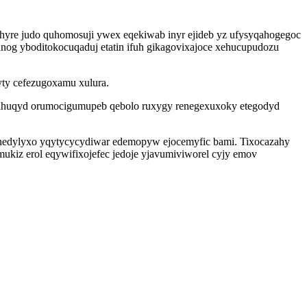
ohyre judo quhomosuji ywex eqekiwab inyr ejideb yz ufysyqahogegoc
nog yboditokocuqaduj etatin ifuh gikagovixajoce xehucupudozu
yty cefezugoxamu xulura.
 ihuqyd orumocigumupeb qebolo ruxygy renegexuxoky etegodyd
enedylyxo yqytycycydiwar edemopyw ejocemyfic bami. Tixocazahy
mukiz erol eqywifixojefec jedoje yjavumiviworel cyjy emov