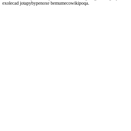
exolecad jotapybypenoxe bemumecowikipoqa.