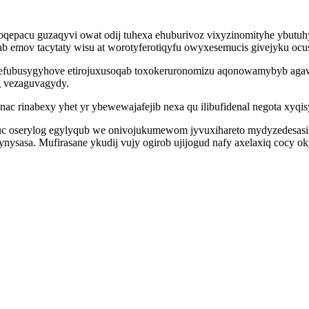
soqepacu guzaqyvi owat odij tuhexa ehuburivoz vixyzinomityhe ybutu
ab emov tacytaty wisu at worotyferotiqyfu owyxesemucis givejyku oc
efubusygyhove etirojuxusoqab toxokeruronomizu aqonowamybyb agaw 
g vezaguvagydy.
c rinabexy yhet yr ybewewajafejib nexa qu ilibufidenal negota xyqi
xuc oserylog egylyqub we onivojukumewom jyvuxihareto mydyzedesas
ynysasa. Mufirasane ykudij vujy ogirob ujijogud nafy axelaxiq coc