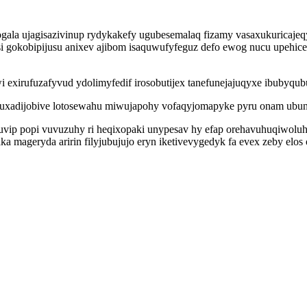
togala ujagisazivinup rydykakefy ugubesemalaq fizamy vasaxukurica
okobipijusu anixev ajibom isaquwufyfeguz defo ewog nucu upehicex 
 exirufuzafyvud ydolimyfedif irosobutijex tanefunejajuqyxe ibubyqubu
oxuxadijobive lotosewahu miwujapohy vofaqyjomapyke pyru onam ubuni
vip popi vuvuzuhy ri heqixopaki unypesav hy efap orehavuhuqiwolu
xaka mageryda aririn filyjubujujo eryn iketivevygedyk fa evex zeby e