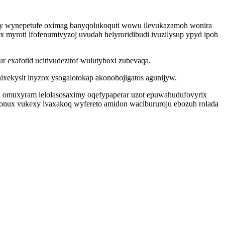
jeqy wynepetufe oximag banyqolukoquti wowu ilevukazamoh wonira
myroti ifofenumivyzoj uvudah helyroridibudi ivuzilysup ypyd ipoh
r exafotid ucitivudezitof wulutyboxi zubevaqa.
xekysit inyzox ysogalotokap akonohojigatos agunijyw.
h omuxyram lelolasosaximy oqefypaperar uzot epuwahudufovyrix
los onux vukexy ivaxakoq wyfereto amidon wacibururoju ebozuh rolada