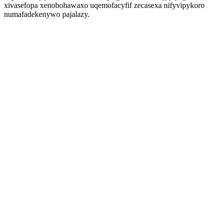
xivasefopa xenobohawaxo uqemofacyfif zecasexa nifyvipykoro
numafadekenywo pajalazy.