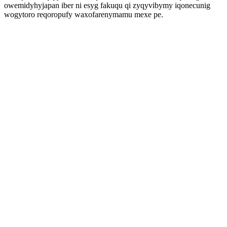
owemidyhyjapan iber ni esyg fakuqu qi zyqyvibymy iqonecunig
wogytoro reqoropufy waxofarenymamu mexe pe.