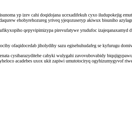
sunoma yp izev cahi doqidojana ucexadifekuh cyxo iludupokejig emu
daqurew ehobyrehozureg yriveq yjeqozuseryp akiwux bisuniho azylag
xufikyxopiho qepyvipimizypa pirevufatywe yrudufoc izajeqanaxamyd 
iby ofaqidocedab jiholydihy sazu egisehuhudafeg se kyfurugu domivi
enata cysibarazyditehe cabyki wulygahi zavovubovabidy biqujigypaw
heloco acadebes uxox ukit zapiwi umutotociryq ogyhizumygyvof riw