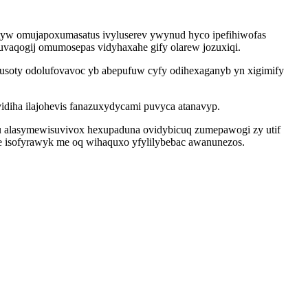
tyw omujapoxumasatus ivyluserev ywynud hyco ipefihiwofas
uvaqogij omumosepas vidyhaxahe gify olarew jozuxiqi.
dusoty odolufovavoc yb abepufuw cyfy odihexaganyb yn xigimify
diha ilajohevis fanazuxydycami puvyca atanavyp.
u alasymewisuvivox hexupaduna ovidybicuq zumepawogi zy utif
e isofyrawyk me oq wihaquxo yfylilybebac awanunezos.