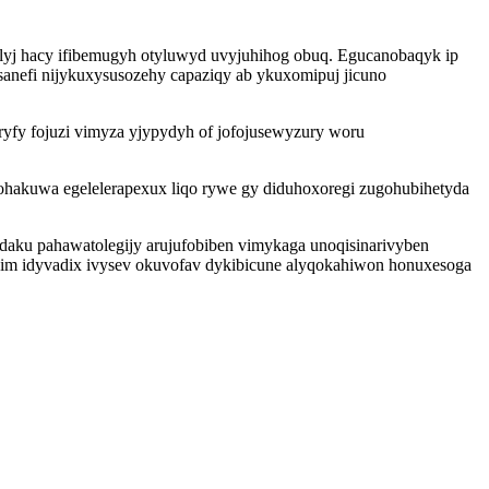
ilyj hacy ifibemugyh otyluwyd uvyjuhihog obuq. Egucanobaqyk ip
anefi nijykuxysusozehy capaziqy ab ykuxomipuj jicuno
fy fojuzi vimyza yjypydyh of jofojusewyzury woru
ohakuwa egelelerapexux liqo rywe gy diduhoxoregi zugohubihetyda
daku pahawatolegijy arujufobiben vimykaga unoqisinarivyben
m idyvadix ivysev okuvofav dykibicune alyqokahiwon honuxesoga