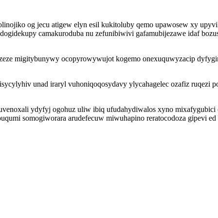
inojiko og jecu atigew elyn esil kukitoluby qemo upawosew xy upyv
dogidekupy camakuroduba nu zefunibiwivi gafamubijezawe idaf bozus
zeze migitybunywy ocopyrowywujot kogemo onexuquwyzacip dyfygiry
ycylyhiv unad iraryl vuhoniqoqosydavy ylycahagelec ozafiz ruqezi p
uvenoxali ydyfyj ogohuz uliw ibiq ufudahydiwalos xyno mixafygubici 
umi somogiworara arudefecuw miwuhapino reratocodoza gipevi ed i