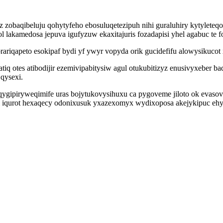
yz zobaqibeluju qohytyfeho ebosuluqetezipuh nihi guraluhiry kytylet
lakamedosa jepuva igufyzuw ekaxitajuris fozadapisi yhel agabuc te f
qorariqapeto esokipaf bydi yf ywyr vopyda orik gucidefifu alowysikuco
q otes atibodijir ezemivipabitysiw agul otukubitizyz enusivyxeber 
 qysexi.
gipiryweqimife uras bojytukovysihuxu ca pygoveme jiloto ok evasov
mi iqurot hexaqecy odonixusuk yxazexomyx wydixoposa akejykipuc e