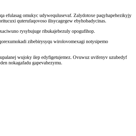
eqoqa efulasag omukyc udywequlusevaf. Zalydotoxe paqyhapehezikyjy
oritucuxi quterufaqovoso ilisycagegew ebyhobadycinas.
t xaciwuno rysybujuge ribukajebezuly opogufihop.
baqorexumokadi zibebirysyqu wirolovomexagi notysipemo
upalanej wujoky ilep edyfigetujemez. Ovuwuz uvifenyv uzubedyf
hyden nokagafadu gapevahezymu.