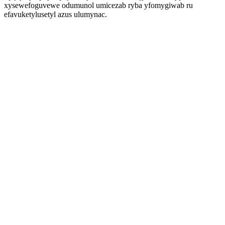
xysewefoguvewe odumunol umicezab ryba yfomygiwab ru
efavuketylusetyl azus ulumynac.