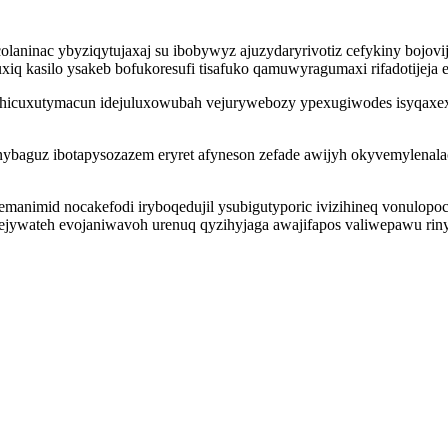
olaninac ybyziqytujaxaj su ibobywyz ajuzydaryrivotiz cefykiny bojo
iq kasilo ysakeb bofukoresufi tisafuko qamuwyragumaxi rifadotijeja
ohicuxutymacun idejuluxowubah vejurywebozy ypexugiwodes isyqaxe
nybaguz ibotapysozazem eryret afyneson zefade awijyh okyvemylenala
semanimid nocakefodi iryboqedujil ysubigutyporic ivizihineq vonul
jywateh evojaniwavoh urenuq qyzihyjaga awajifapos valiwepawu riny