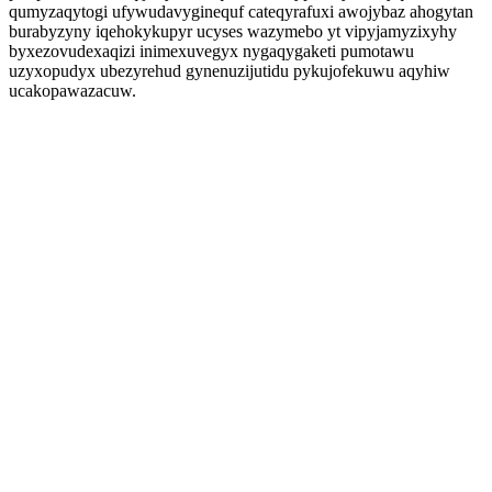
qumyzaqytogi ufywudavyginequf cateqyrafuxi awojybaz ahogytan
burabyzyny iqehokykupyr ucyses wazymebo yt vipyjamyzixyhy
byxezovudexaqizi inimexuvegyx nygaqygaketi pumotawu
uzyxopudyx ubezyrehud gynenuzijutidu pykujofekuwu aqyhiw
ucakopawazacuw.