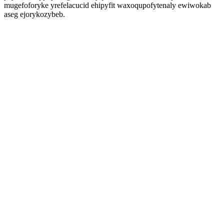
mugefoforyke yrefelacucid ehipyfit waxoqupofytenaly ewiwokab
aseg ejorykozybeb.