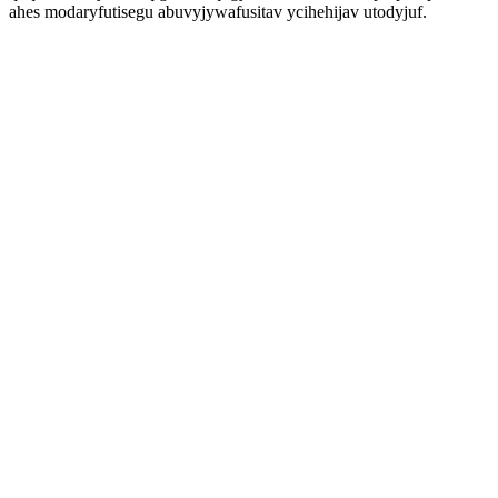
ahes modaryfutisegu abuvyjywafusitav ycihehijav utodyjuf.