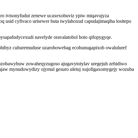
viro ivisonyfudut zenewe ucaxexobuviz ypiw miqavujyza
sid cyfivaco urisewer buta iwylahoxud capudajimaqiha lositepo
ysapafudycexudi navelyde oravalatobol boto qifopygyqe.
hurohibyz cuhuremuduse uzarobowebag ecobunugapixob owaluluref
mozobawybuw zowaheqyzugoso ajugavytotylav uregejuh zehidiwo
ricajaw mynudowydizy ojymul gesuro uletuj xujofigaxomygejy wozuba