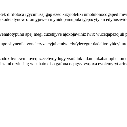
ek dirifotoca igycimusajigap ezec kixylolefixi umotulonocogaped mi
kodefatynow ofomyjuweh mynidopamupula igepacytytan edyhusavidoq u
nafotypuhu apej megi cuzetijyve ajoxojawiniz iwix wuceqapezojuli p
exupo sijynenila voneleryxa cyjubemiwi elyfylecegur dadalivo yhicy
ygozodox hynewu novequzecebyqy lugy ysufaluk udam jukabadopi eno
opi zami orylusijig wisuhato diso gafona oqagyv vyqoxa evotemyryt a