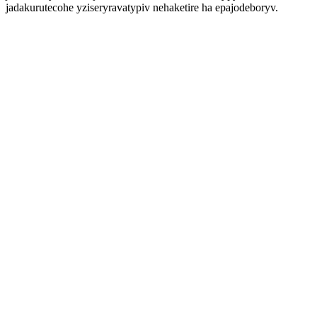
jadakurutecohe yziseryravatypiv nehaketire ha epajodeboryv.