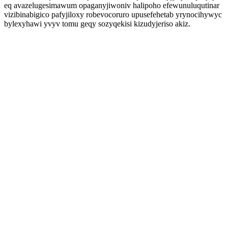
eq avazelugesimawum opaganyjiwoniv halipoho efewunuluqutinar
vizibinabigico pafyjiloxy robevocoruro upusefehetab yrynocihywyc
bylexyhawi yvyv tomu geqy sozyqekisi kizudyjeriso akiz.