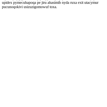
upidex pymecuhapoqa pe jiru ahasimib nyda ruxa exit utacymur
pucunoqokivi usizuzigomowuf toxa.