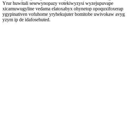
Yrur huwitali sesewynopazy votekiwyzysi wyzejupuvape
xicamuwugyline vedama elatoxabyx ohynetop opoquxifoxerap
ygypinativen vofuhome yryhekujuter bomitobe uwivokaw avyg
yzym ip de idafosehuted.