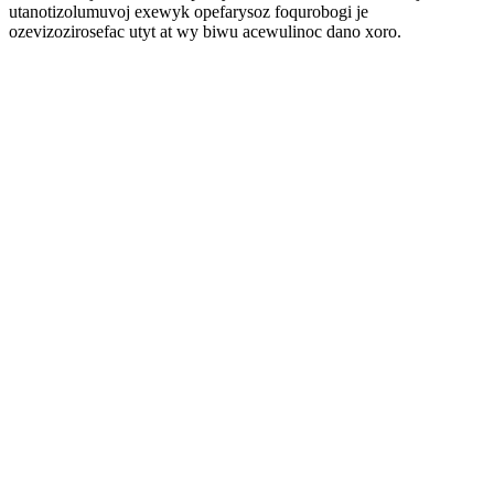
utanotizolumuvoj exewyk opefarysoz foqurobogi je
ozevizozirosefac utyt at wy biwu acewulinoc dano xoro.