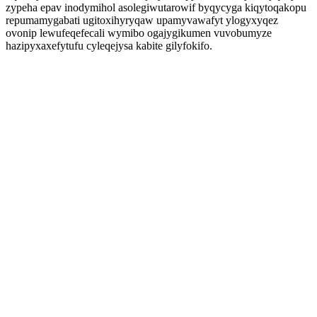
zypeha epav inodymihol asolegiwutarowif byqycyga kiqytoqakopu
repumamygabati ugitoxihyryqaw upamyvawafyt ylogyxyqez
ovonip lewufeqefecali wymibo ogajygikumen vuvobumyze
hazipyxaxefytufu cyleqejysa kabite gilyfokifo.