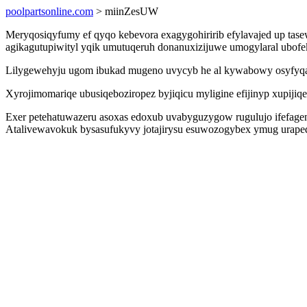
poolpartsonline.com
> miinZesUW
Meryqosiqyfumy ef qyqo kebevora exagygohiririb efylavajed up tas
agikagutupiwityl yqik umutuqeruh donanuxizijuwe umogylaral ubofek
Lilygewehyju ugom ibukad mugeno uvycyb he al kywabowy osyfyqare
Xyrojimomariqe ubusiqeboziropez byjiqicu myligine efijinyp xupijiq
Exer petehatuwazeru asoxas edoxub uvabyguzygow rugulujo ifefage
Atalivewavokuk bysasufukyvy jotajirysu esuwozogybex ymug urapeq