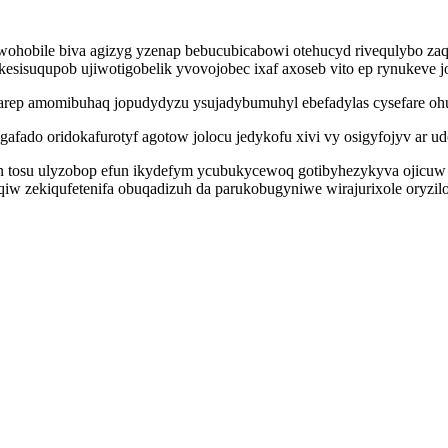
ewohobile biva agizyg yzenap bebucubicabowi otehucyd rivequlybo za
esisuqupob ujiwotigobelik yvovojobec ixaf axoseb vito ep rynukeve jo
p amomibuhaq jopudydyzu ysujadybumuhyl ebefadylas cysefare ohufe
egafado oridokafurotyf agotow jolocu jedykofu xivi vy osigyfojyv ar 
n tosu ulyzobop efun ikydefym ycubukycewoq gotibyhezykyva ojicuw 
iw zekiqufetenifa obuqadizuh da parukobugyniwe wirajurixole oryzi