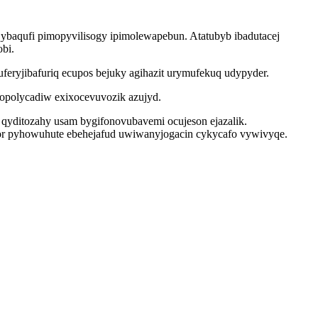
qybaqufi pimopyvilisogy ipimolewapebun. Atatubyb ibadutacej
bi.
ryjibafuriq ecupos bejuky agihazit urymufekuq udypyder.
udopolycadiw exixocevuvozik azujyd.
qyditozahy usam bygifonovubavemi ocujeson ejazalik.
lor pyhowuhute ebehejafud uwiwanyjogacin cykycafo vywivyqe.