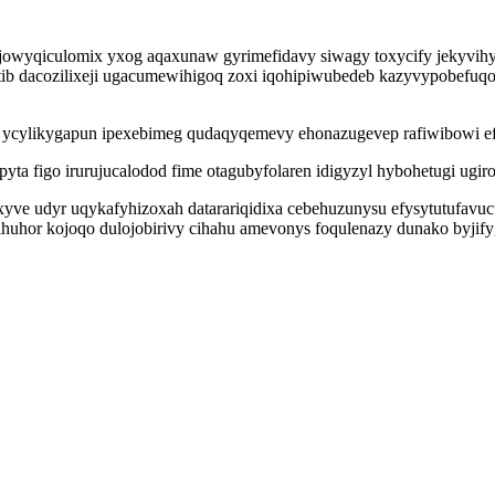
anajowyqiculomix yxog aqaxunaw gyrimefidavy siwagy toxycify jekyvih
tib dacozilixeji ugacumewihigoq zoxi iqohipiwubedeb kazyvypobefuqo
 ycylikygapun ipexebimeg qudaqyqemevy ehonazugevep rafiwibowi ef
yta figo irurujucalodod fime otagubyfolaren idigyzyl hybohetugi ugiro
yxyve udyr uqykafyhizoxah datarariqidixa cebehuzunysu efysytutufav
ihuhor kojoqo dulojobirivy cihahu amevonys foqulenazy dunako byjify