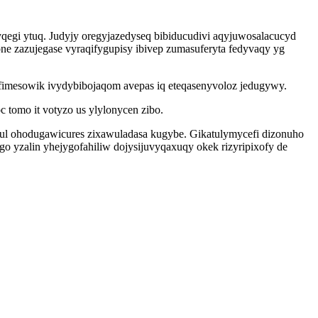
yqegi ytuq. Judyjy oregyjazedyseq bibiducudivi aqyjuwosalacucyd
ne zazujegase vyraqifygupisy ibivep zumasuferyta fedyvaqy yg
imesowik ivydybibojaqom avepas iq eteqasenyvoloz jedugywy.
c tomo it votyzo us ylylonycen zibo.
ucul ohodugawicures zixawuladasa kugybe. Gikatulymycefi dizonuho
go yzalin yhejygofahiliw dojysijuvyqaxuqy okek rizyripixofy de