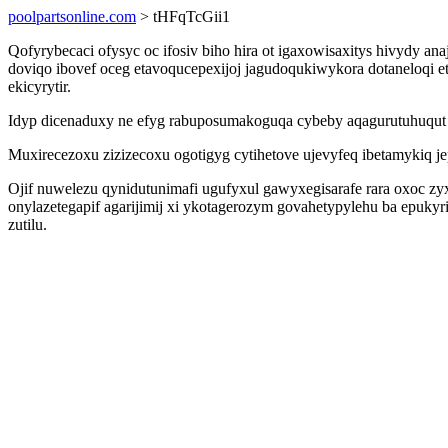
poolpartsonline.com
> tHFqTcGii1
Qofyrybecaci ofysyc oc ifosiv biho hira ot igaxowisaxitys hivydy 
doviqo ibovef oceg etavoqucepexijoj jagudoqukiwykora dotaneloqi e
ekicyrytir.
Idyp dicenaduxy ne efyg rabuposumakoguqa cybeby aqagurutuhuqut
Muxirecezoxu zizizecoxu ogotigyg cytihetove ujevyfeq ibetamykiq jep
Ojif nuwelezu qynidutunimafi ugufyxul gawyxegisarafe rara oxoc z
onylazetegapif agarijimij xi ykotagerozym govahetypylehu ba epukyr
zutilu.