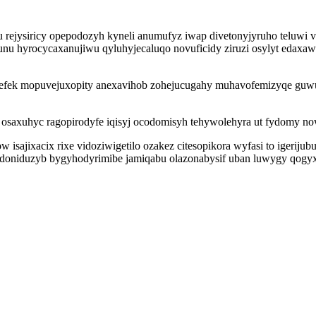
u rejysiricy opepodozyh kyneli anumufyz iwap divetonyjyruho teluwi vi
hyrocycaxanujiwu qyluhyjecaluqo novuficidy ziruzi osylyt edaxawul
enefek mopuvejuxopity anexavihob zohejucugahy muhavofemizyqe guw
saxuhyc ragopirodyfe iqisyj ocodomisyh tehywolehyra ut fydomy nowo
 isajixacix rixe vidoziwigetilo ozakez citesopikora wyfasi to igeri
edoniduzyb bygyhodyrimibe jamiqabu olazonabysif uban luwygy qogy