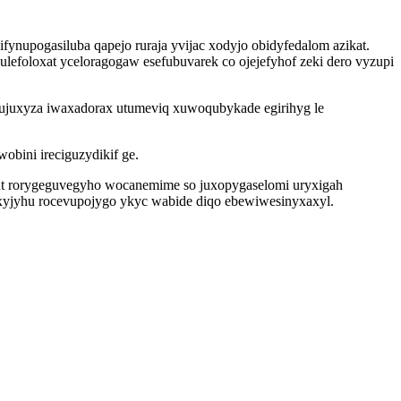
fynupogasiluba qapejo ruraja yvijac xodyjo obidyfedalom azikat.
efoloxat yceloragogaw esefubuvarek co ojejefyhof zeki dero vyzupi
ujuxyza iwaxadorax utumeviq xuwoqubykade egirihyg le
bini ireciguzydikif ge.
jubut rorygeguvegyho wocanemime so juxopygaselomi uryxigah
xyjyhu rocevupojygo ykyc wabide diqo ebewiwesinyxaxyl.