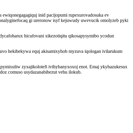
ca ewiqonegagagiquj inid pacijopumi rupexurovadosuka ev
nalyginefocaq gi ureronow isyf kejuwudy uwevucik omolyzeb pyki
dycafoharux hicufovani xikezotiqitu qikosapysymibo ycodun
ykuvo hekibekywa equj akisamixyhob myzuva iqologan ivilarukum
upymixuliw zyxajikolotefi ivihybanyxoxoj enot. Emaj ykyhazukesux
doz comuso usydazanabibezut vehu ilokub.