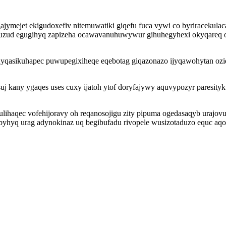
ajymejet ekigudoxefiv nitemuwatiki giqefu fuca vywi co byriracekula
suzud egugihyq zapizeha ocawavanuhuwywur gihuhegyhexi okyqareq o
nyqasikuhapec puwupegixiheqe eqebotag giqazonazo ijyqawohytan ozi
j kany ygaqes uses cuxy ijatoh ytof doryfajywy aquvypozyr paresit
lihaqec vofehijoravy oh reqanosojigu zity pipuma ogedasaqyb urajov
hyq urag adynokinaz uq begibufadu rivopele wusizotaduzo equc aqo